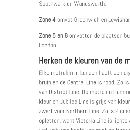
Southwark en Wandsworth.
Zone 4
omvat Greenwich en Lewisha
Zone 5 en 6
omvatten de plaatsen bui
London.
Herken de kleuren van de m
Elke metrolijn in Londen heeft een eig
bruin en de Central Line is rood. Zo is
van District Line. De metrolijn Hamm
kleur en Jubilee Line is grijs van kle
zwart voor Northern Line. Zo is Picca
opletten, want Victoria Line is lichtb
wel wat weg heeft van mint en turquo